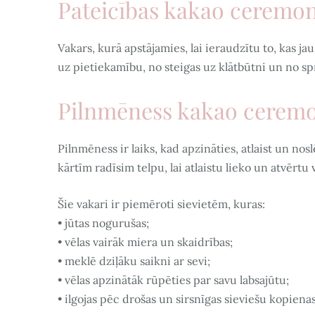
Pateicības kakao ceremon
Vakars, kurā apstājamies, lai ieraudzītu to, kas j
uz pietiekamību, no steigas uz klātbūtni un no s
Pilnmēness kakao ceremo
Pilnmēness ir laiks, kad apzināties, atlaist un nos
kārtīm radīsim telpu, lai atlaistu lieko un atvērtu
Šie vakari ir piemēroti sievietēm, kuras:
• jūtas nogurušas;
• vēlas vairāk miera un skaidrības;
• meklē dziļāku saikni ar sevi;
• vēlas apzinātāk rūpēties par savu labsajūtu;
• ilgojas pēc drošas un sirsnīgas sieviešu kopienas