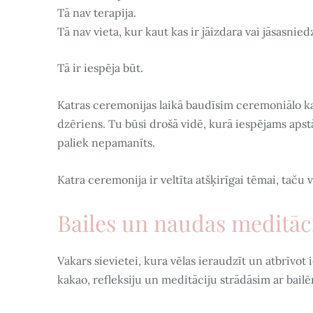
Tā nav terapija.
Tā nav vieta, kur kaut kas ir jāizdara vai jāsasnied
Tā ir iespēja būt.
Katras ceremonijas laikā baudīsim ceremoniālo kak
dzēriens. Tu būsi drošā vidē, kurā iespējams apstā
paliek nepamanīts.
Katra ceremonija ir veltīta atšķirīgai tēmai, taču 
Bailes un naudas meditāc
Vakars sievietei, kura vēlas ieraudzīt un atbrīvo
kakao, refleksiju un meditāciju strādāsim ar bailēm