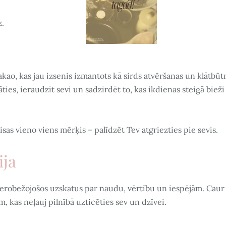
z.
ao, kas jau izsenis izmantots kā sirds atvēršanas un klātbūt
ties, ieraudzīt sevi un sadzirdēt to, kas ikdienas steigā bieži
visas vieno viens mērķis – palīdzēt Tev atgriezties pie sevis.
ija
t ierobežojošos uzskatus par naudu, vērtību un iespējām. Caur
, kas neļauj pilnībā uzticēties sev un dzīvei.