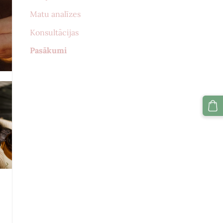
Matu analīzes
Konsultācijas
Pasākumi