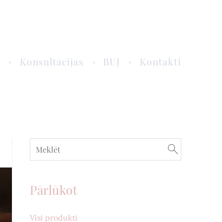
i
Konsultācijas
BUJ
Kontakti
Pārlūkot
Visi produkti