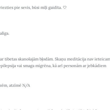
riezties pie sevis, būsi mīļi gaidīta. 🤍
alīga.
 ar tibetas skanošajām bļodām. Skaņu meditācija nav ieteicam
 epilepsija vai smaga migrēna, kā arī personām ar jebkādiem
līzēm, atzīmē N/A