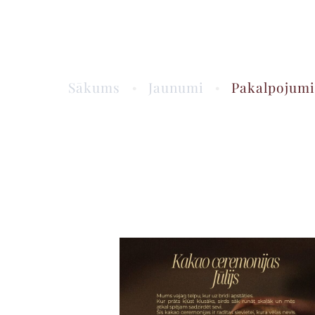
Sākums
Jaunumi
Pakalpojum