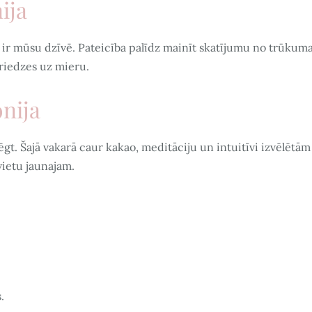
ija
au ir mūsu dzīvē. Pateicība palīdz mainīt skatījumu no trūkum
priedzes uz mieru.
nija
lēgt. Šajā vakarā caur kakao, meditāciju un intuitīvi izvēlētām
 vietu jaunajam.
.