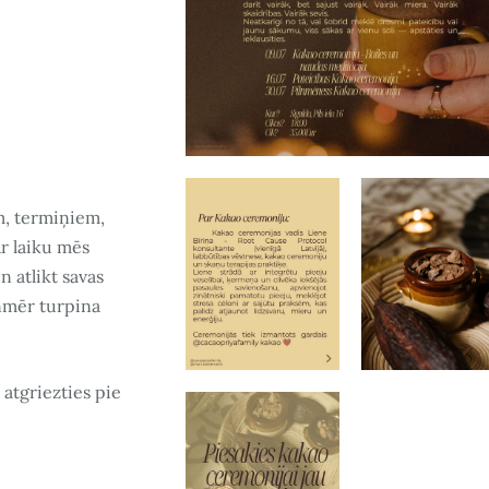
m, termiņiem,
r laiku mēs
 atlikt savas
enmēr turpina
 atgriezties pie