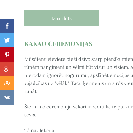
Izpārdots
KAKAO CEREMONIJAS
Mūsdienu sieviete bieži dzīvo starp pienākumie
rūpēm par ģimeni un vēlmi būt visur un visiem. A
pierodam ignorēt nogurumu, apslāpēt emocijas un
vajadzības uz "vēlāk". Taču ķermenis un sirds vi
runāt.
Šie kakao ceremoniju vakari ir radīti kā telpa, kur
sevis.
Tā nav lekcija.