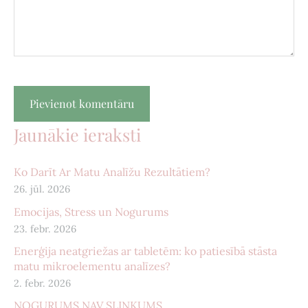
Jaunākie ieraksti
Ko Darīt Ar Matu Analīžu Rezultātiem?
26. jūl. 2026
Emocijas, Stress un Nogurums
23. febr. 2026
Enerģija neatgriežas ar tabletēm: ko patiesībā stāsta
matu mikroelementu analīzes?
2. febr. 2026
NOGURUMS NAV SLINKUMS