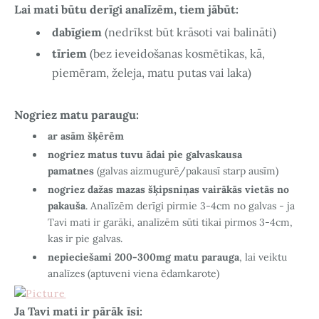
Lai mati būtu derīgi analīzēm, tiem jābūt:
dabīgiem
(nedrīkst būt krāsoti vai balināti)
tīriem
(bez ieveidošanas kosmētikas, kā,
piemēram, želeja, matu putas vai laka)
Nogriez matu paraugu:
ar asām šķērēm
nogriez matus tuvu ādai pie galvaskausa
pamatnes
(galvas aizmugurē/pakausī starp ausīm)
nogriez dažas mazas šķipsniņas vairākās vietās no
pakauša
. Analīzēm derīgi pirmie 3-4cm no galvas - ja
Tavi mati ir garāki, analīzēm sūti tikai pirmos 3-4cm,
kas ir pie galvas.
nepieciešami 200-300mg matu parauga
, lai veiktu
analīzes (aptuveni viena ēdamkarote)
Ja Tavi mati ir pārāk īsi: