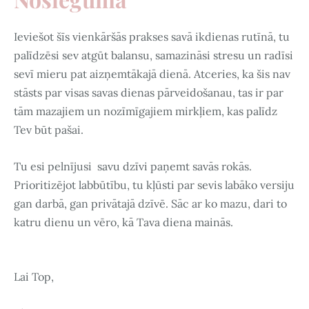
Ieviešot šīs vienkāršās prakses savā ikdienas rutīnā, tu
palīdzēsi sev atgūt balansu, samazināsi stresu un radīsi
sevī mieru pat aizņemtākajā dienā. Atceries, ka šis nav
stāsts par visas savas dienas pārveidošanau, tas ir par
tām mazajiem un nozīmīgajiem mirkļiem, kas palīdz
Tev būt pašai.
Tu esi pelnījusi savu dzīvi paņemt savās rokās.
Prioritizējot labbūtību, tu kļūsti par sevis labāko versiju
gan darbā, gan privātajā dzīvē. Sāc ar ko mazu, dari to
katru dienu un vēro, kā Tava diena mainās.
Lai Top,