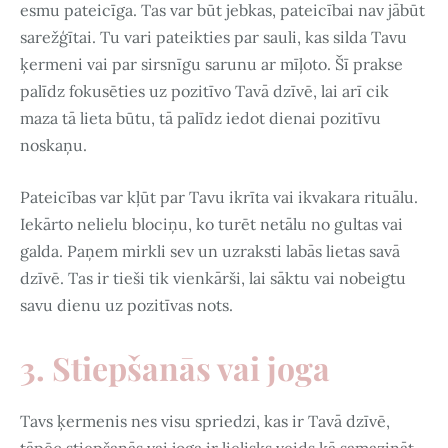
esmu pateicīga. Tas var būt jebkas, pateicībai nav jābūt
sarežģītai. Tu vari pateikties par sauli, kas silda Tavu
ķermeni vai par sirsnīgu sarunu ar mīļoto. Šī prakse
palīdz fokusēties uz pozitīvo Tavā dzīvē, lai arī cik
maza tā lieta būtu, tā palīdz iedot dienai pozitīvu
noskaņu.
Pateicības var kļūt par Tavu ikrīta vai ikvakara rituālu.
Iekārto nelielu blociņu, ko turēt netālu no gultas vai
galda. Paņem mirkli sev un uzraksti labās lietas savā
dzīvē. Tas ir tieši tik vienkārši, lai sāktu vai nobeigtu
savu dienu uz pozitīvas nots.
3. Stiepšanās vai joga
Tavs ķermenis nes visu spriedzi, kas ir Tavā dzīvē,