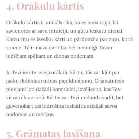
4. Orākulu kārtis
Orākulu kārtis ir unikāls rīks, ko es izmantoju, lai
savienotos ar savu intuīciju un gūtu ieskatu dienai.
Katru rītu es izvelku kārti un pārdomāju par ziņu, ko tā
sniedz. Tā ir maza darbība, bet nozīmīgi Tavam
iekšējam spēkam un dienas nodomam.
Ja Tevi ieinteresēja orākulu kārtis, tās var kļūt par
jauku ikdienas rutīnas papildinājumu. Grāmatnīcās
pieejami ļoti dažādi komplekti, izvēlies to, kas Tevi
visvairāk uzrunā. Kārtis var Tevi nedaudz vadīt, bet
galvenokārt tās iedrošina ieskatīties dziļāk savos
nodomos un mērķos.
5. Grāmatas lasīšana