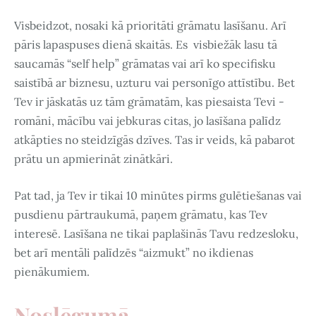
Visbeidzot, nosaki kā prioritāti grāmatu lasīšanu. Arī
pāris lapaspuses dienā skaitās. Es visbiežāk lasu tā
saucamās “self help” grāmatas vai arī ko specifisku
saistībā ar biznesu, uzturu vai personīgo attīstību. Bet
Tev ir jāskatās uz tām grāmatām, kas piesaista Tevi -
romāni, mācību vai jebkuras citas, jo lasīšana palīdz
atkāpties no steidzīgās dzīves. Tas ir veids, kā pabarot
prātu un apmierināt zinātkāri.
Pat tad, ja Tev ir tikai 10 minūtes pirms gulētiešanas vai
pusdienu pārtraukumā, paņem grāmatu, kas Tev
interesē. Lasīšana ne tikai paplašinās Tavu redzesloku,
bet arī mentāli palīdzēs “aizmukt” no ikdienas
pienākumiem.
Noslēgumā