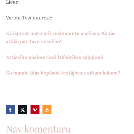
Liene
Varbūt Tevi interesē:
Kā izprast matu mikroelementu analīzes: Ko tās
atklāj par Tavu veselību?
Attiecību nozīme Tavā labbūtības ceļojumā
Ko mainīt ādas kopšanā, iestājoties siltam laikam?
Nav komentāru