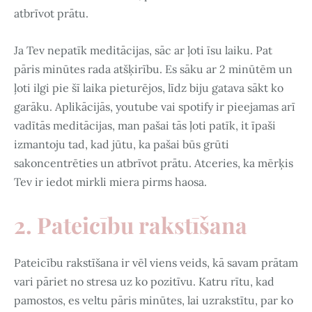
atbrīvot prātu.
Ja Tev nepatīk meditācijas, sāc ar ļoti īsu laiku. Pat
pāris minūtes rada atšķirību. Es sāku ar 2 minūtēm un
ļoti ilgi pie šī laika pieturējos, līdz biju gatava sākt ko
garāku. Aplikācijās, youtube vai spotify ir pieejamas arī
vadītās meditācijas, man pašai tās ļoti patīk, it īpaši
izmantoju tad, kad jūtu, ka pašai būs grūti
sakoncentrēties un atbrīvot prātu. Atceries, ka mērķis
Tev ir iedot mirkli miera pirms haosa.
2. Pateicību rakstīšana
Pateicību rakstīšana ir vēl viens veids, kā savam prātam
vari pāriet no stresa uz ko pozitīvu. Katru rītu, kad
pamostos, es veltu pāris minūtes, lai uzrakstītu, par ko