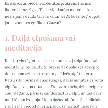
Es dalīšos ar piecām labbūtības praksēm, kas man
ikdienā ir svarīgas. Tās ir vienkāršas metodes, kas
neaizņems daudz tava laika un viegli būs integrēt pat
ļoti aizņemtos grafikos. Gatava?
1. Dziļā elpošana vai
meditācija
Kad jau visa šķiet, ka ir par daudz, dziļā elpošana vai
meditācija ļoti palīdz. Šī prakse Tev palīdzēs apkopot
domas, samazinās stresu un palīdzēs atgūt mieru.
Katru rītu, pirms dienas steigas, dažas minūtes es veltu
elpošanai vai meditācijai. Es aizveru acis, dziļi ieelpoju
caur degunu, pāris sekundes aizturu elpu un tad caur
muti lēnām izelpoju. Un tā dažas minūtes. Šis nelielais
rituāls man iedod mieru, palīdz samazināt raizes un