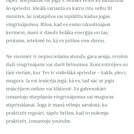
tāpēc stiepšanās vai joga ir lielisks veids kā samazināt
šo spriedzi. Ideālā variantā es katru rītu veltu 10
minūtes, lai izstaipītos vai izpildītu kādus jogas
vingrinājumus. Rītos, kad es esmu izkustinājusi
ķermeni, manī ir daudz lielāka enerģija un tas,
protams, ietekmē to, kā es jutīšos visu dienu.
Ne vienmēr ir nepieciešama stundu gara sesija, reizēm
daži vingrinājumi var darīt brīnumus. Koncentrējies uz
tām vietām, kur Tev ir vislielākā spriedze - kakls, pleci,
mugura. Ja esi iesācēja jogā, kā es, tad sāc ar jogu
iesācējiem online vai klātienē. Es galvenokārt
izmantoju stiepšanās vingrinājumus vai muguras
stiprināšanai. Joga ir manā vēlmju sarakstā, ko
praktizēt reguāri, tāpēc brīžos, kad to nolemju
praktizēt, izmantoju youtube.