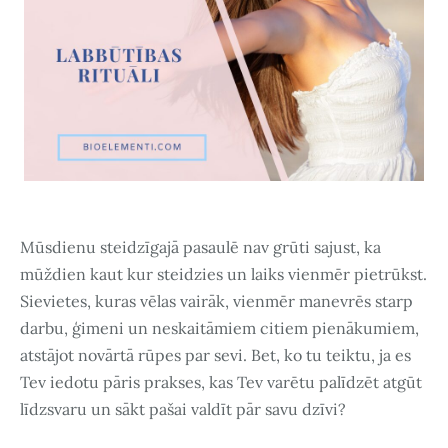
Mūsdienu steidzīgajā pasaulē nav grūti sajust, ka
mūždien kaut kur steidzies un laiks vienmēr pietrūkst.
Sievietes, kuras vēlas vairāk, vienmēr manevrēs starp
darbu, ģimeni un neskaitāmiem citiem pienākumiem,
atstājot novārtā rūpes par sevi. Bet, ko tu teiktu, ja es
Tev iedotu pāris prakses, kas Tev varētu palīdzēt atgūt
līdzsvaru un sākt pašai valdīt pār savu dzīvi?